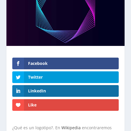
Facebook
Twitter
LinkedIn
Like
¿Qué es un logotipo?. En
Wikipedia
encontraremos