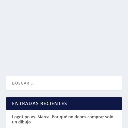
FACEBOOK PRONTO TE DIRÁ CUANTO
TIEMPO GASTAS, ¡EN FACEBOOK!
por
LANDOIS
|
Ago 2, 2018
|
Redes sociales
|
0
|
Una función inédita en la aplicación de Facebook
llamada «Tu tiempo en Facebook» te permitirá...
LEER MÁS
ENTRADAS RECIENTES
Logotipo vs. Marca: Por qué no debes comprar solo
un dibujo